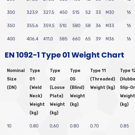
300
323,9
327,5
450
515
52
33
M30
16
350
355,6
359,5
510
580
58
36
M33
16
400
406,4
411,0
585
660
65
39
M36
16
EN 1092-1 Type 01 Weight Chart
Nominal
Type
Type
Type
Type 11
Type 1
Size
01
02
05
(Threaded)
(Hubb
(DN)
(Weld
(Loose
(Blind)
Weight (kg)
Slip-O
Neck)
Plate)
Weight
Weigh
Weight
Weight
(kg)
(kg)
(kg)
(kg)
10
0.80
0.60
0.80
0.70
0.85