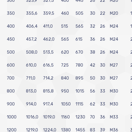
300
323,9
327,5
400
445
26
22
M20
350
355,6
359,5
460
505
30
22
M20
400
406,4
411,0
515
565
32
26
M24
450
457,2
462,0
565
615
36
26
M24
500
508,0
513,5
620
670
38
26
M24
600
610,0
616,5
725
780
42
30
M27
700
711,0
714,2
840
895
50
30
M27
800
813,0
815,8
950
1015
56
33
M30
900
914,0
917,4
1050
1115
62
33
M30
1000
1016,0
1019,0
1160
1230
70
36
M33
1200
1219,0
1224,0
1380
1455
83
39
M36