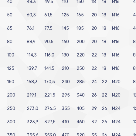
40
48,3
49,5
110
150
18
18
M16
4
50
60,3
61,5
125
165
20
18
M16
4
65
76,1
77,5
145
185
20
18
M16
4
80
88,9
90,5
160
200
20
18
M16
8
100
114,3
116,0
180
220
22
18
M16
8
125
139,7
141,5
210
250
22
18
M16
8
150
168,3
170,5
240
285
24
22
M20
8
200
219,1
221,5
295
340
26
22
M20
1
250
273,0
276,5
355
405
29
26
M24
1
300
323,9
327,5
410
460
32
26
M24
1
350
355,6
359,0
470
520
35
26
M24
1