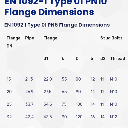
EN 1092-1 Type 01 PN10
Flange Dimensions
EN 1092 1 Type 01 PN6 Flange Dimensions
Flange
Pipe
Flange
Stud Bolts
DN
d1
k
D
b
d2
Thread
15
21,3
22,0
55
80
12
11
M10
20
26,9
27,5
65
90
14
11
M10
25
33,7
34,5
75
100
14
11
M10
32
42,4
43,5
90
120
16
14
M12