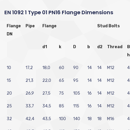
EN 1092 1 Type 01 PN16 Flange Dimensions
Flange
Pipe
Flange
Stud Bolts
DN
d1
k
D
b
d2
Thread
B
h
10
17,2
18,0
60
90
14
14
M12
4
15
21,3
22,0
65
95
14
14
M12
4
20
26,9
27,5
75
105
16
14
M12
4
25
33,7
34,5
85
115
16
14
M12
4
32
42,4
43,5
100
140
18
18
M16
4