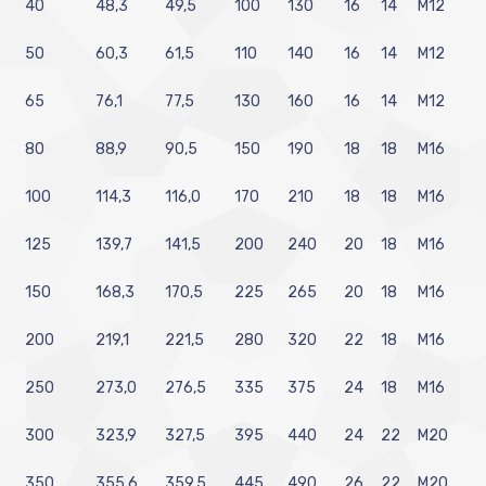
40
48,3
49,5
100
130
16
14
M12
50
60,3
61,5
110
140
16
14
M12
65
76,1
77,5
130
160
16
14
M12
80
88,9
90,5
150
190
18
18
M16
100
114,3
116,0
170
210
18
18
M16
125
139,7
141,5
200
240
20
18
M16
150
168,3
170,5
225
265
20
18
M16
200
219,1
221,5
280
320
22
18
M16
250
273,0
276,5
335
375
24
18
M16
300
323,9
327,5
395
440
24
22
M20
350
355,6
359,5
445
490
26
22
M20