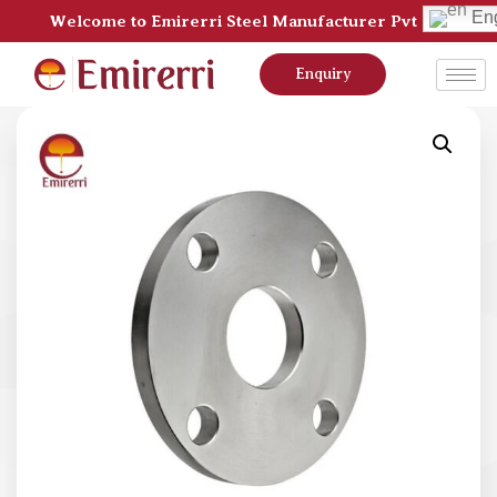
Eng
Welcome to Emirerri Steel Manufacturer Pvt Ltd
Enquiry