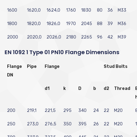
1600
1620,0
1624,0
1760
1830
80
36
M33
1800
1820,0
1826,0
1970
2045
88
39
M36
2000
2020,0
2026,0
2180
2265
96
42
M39
EN 1092 1 Type 01 PN10 Flange Dimensions
Flange
Pipe
Flange
Stud Bolts
DN
d1
k
D
b
d2
Thread
200
219,1
221,5
295
340
24
22
M20
250
273,0
276,5
350
395
26
22
M20