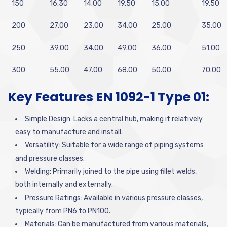
150
16.30
14.00
19.50
15.00
19.50
200
27.00
23.00
34.00
25.00
35.00
250
39.00
34.00
49.00
36.00
51.00
300
55.00
47.00
68.00
50.00
70.00
Key Features EN 1092-1 Type 01:
Simple Design: Lacks a central hub, making it relatively
easy to manufacture and install.
Versatility: Suitable for a wide range of piping systems
and pressure classes.
Welding: Primarily joined to the pipe using fillet welds,
both internally and externally.
Pressure Ratings: Available in various pressure classes,
typically from PN6 to PN100.
Materials: Can be manufactured from various materials,