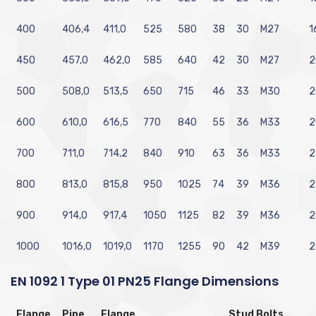
400
406,4
411,0
525
580
38
30
M27
1
450
457,0
462,0
585
640
42
30
M27
2
500
508,0
513,5
650
715
46
33
M30
2
600
610,0
616,5
770
840
55
36
M33
2
700
711,0
714,2
840
910
63
36
M33
2
800
813,0
815,8
950
1025
74
39
M36
2
900
914,0
917,4
1050
1125
82
39
M36
2
1000
1016,0
1019,0
1170
1255
90
42
M39
2
EN 1092 1 Type 01 PN25 Flange Dimensions
Flange
Pipe
Flange
Stud Bolts