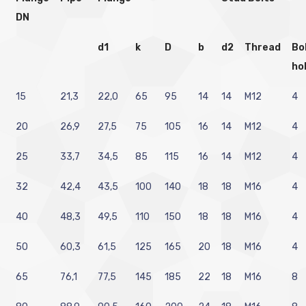
DN
d1
k
D
b
d2
Thread
Bo
ho
15
21,3
22,0
65
95
14
14
M12
4
20
26,9
27,5
75
105
16
14
M12
4
25
33,7
34,5
85
115
16
14
M12
4
32
42,4
43,5
100
140
18
18
M16
4
40
48,3
49,5
110
150
18
18
M16
4
50
60,3
61,5
125
165
20
18
M16
4
65
76,1
77,5
145
185
22
18
M16
8