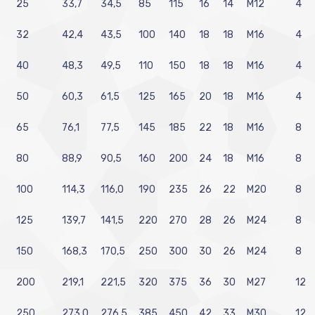
25
33,7
34,5
85
115
16
14
M12
4
32
42,4
43,5
100
140
18
18
M16
4
40
48,3
49,5
110
150
18
18
M16
4
50
60,3
61,5
125
165
20
18
M16
4
65
76,1
77,5
145
185
22
18
M16
8
80
88,9
90,5
160
200
24
18
M16
8
100
114,3
116,0
190
235
26
22
M20
8
125
139,7
141,5
220
270
28
26
M24
8
150
168,3
170,5
250
300
30
26
M24
8
200
219,1
221,5
320
375
36
30
M27
12
250
273,0
276,5
385
450
42
33
M30
12