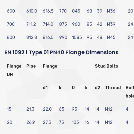
600
610,0
616,5
770
845
68
39
M36
20
700
711,2
714,0
875
960
85
42
M39
24
800
812,8
816,0
990
1085
95
48
M45
24
EN 1092 1 Type 01 PN40 Flange Dimensions
Flange
Pipe
Flange
Stud Bolts
DN
d1
k
D
b
d2
Thread
Bol
hol
15
21,3
22,0
65
95
14
14
M12
4
20
26,9
27,5
75
105
16
14
M12
4